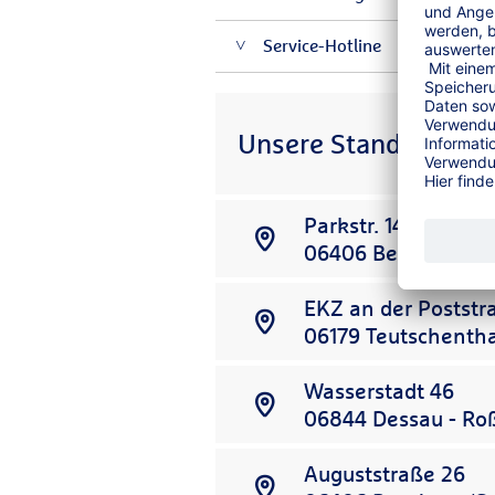
Service-Hotline
Unsere Standorte
Parkstr. 14
06406
Bernburg (S
EKZ an der Poststr
06179
Teutschenth
Wasserstadt 46
06844
Dessau - Ro
Auguststraße 26