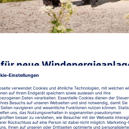
 für neue Wind­energieanla
g für neue Windenergieanlagen.
Mit dem Spezialkonzept siche
en Ausfall durch unvorhergesehene Sachschäden ab.
en