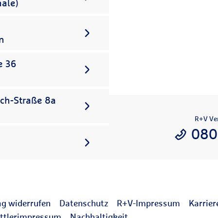
aale)
n
e 36
sch-Straße 8a
R+V Ver
080
ag widerrufen
Datenschutz
R+V-Impressum
Karrier
ttlerimpressum
Nachhaltigkeit