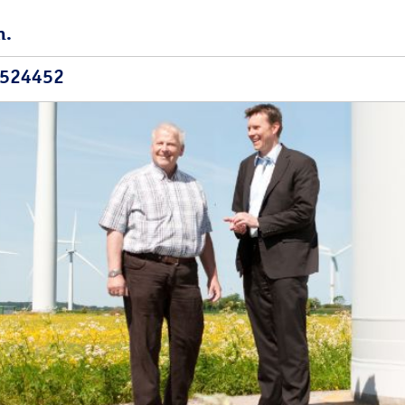
n.
 524452