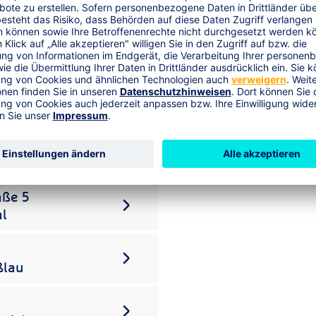
R+V Scha
080
aale)
aße 5
al
ßlau