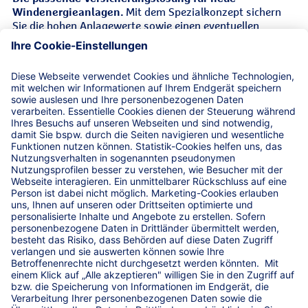
Windenergieanlagen.
Mit dem Spezialkonzept sichern
Sie die hohen Anlagewerte sowie einen eventuellen
finanziellen Ausfall durch unvorhergesehene Sachschäden
ab.
Leistungen
Versicherungsvoraussetzungen
Service-Hotline
Unsere Standorte
Edisonstraße 5
02625
Bautzen