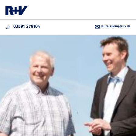
laura.kliem@ruv.de
03591 279104