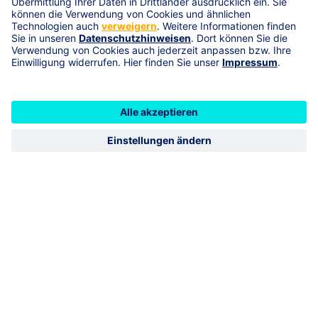
Schulstraße 19b
02977
Hoyerswerda
Muskauer Str 24
02906
Niesky
Bautzener Straße 77
01877
Bischofswerda
R+V Schadenservice 24h
0800 5331111
R+V Vertragsservice