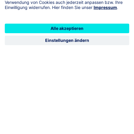
geschlossen
öffnet Montag 09:00
Vermittlerimpressum
R+V Schadenservice 24h
0800 5331111
R+V Vertragsservice
0800 5331112