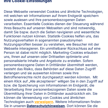
Sie die hohen Anlagewerte sowie einen eventuellen
finanziellen Ausfall durch unvorhergesehene Sachschäden
ab.
Leistungen
Versicherungsvoraussetzungen
Service-Hotline
Adresse
Caspar-Huberinus-Straße 2, 86447
Aindling