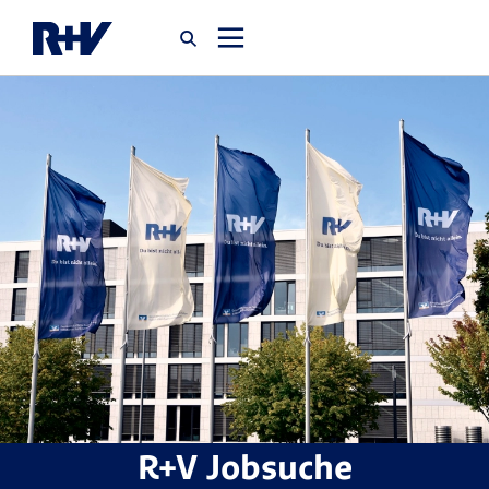
Startseite
Newsroom
Über uns
Karriere
Jobsuche
R+V Jobsuche