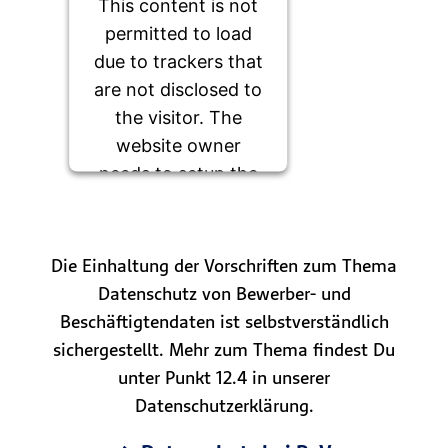
This content is not
permitted to load
due to trackers that
are not disclosed to
the visitor. The
website owner
needs to setup the
site with their CMP
to add this content
to the list of
Die Einhaltung der Vorschriften zum Thema
technologies used.
Datenschutz von Bewerber- und
Beschäftigtendaten ist selbstverständlich
Powered by
Usercentrics
sichergestellt. Mehr zum Thema findest Du
Consent Management
Platform
unter Punkt 12.4 in unserer
Datenschutzerklärung.