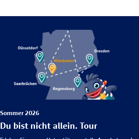
We need your consent to
load the service!
This content is not permitted
to load due to trackers that
are not disclosed to the visitor.
The website owner needs to
setup the site with their CMP
to add this content to the list
of technologies used.
Powered by
Usercentrics Consent
Sommer 2026
Management Platform
Du bist nicht allein. Tour