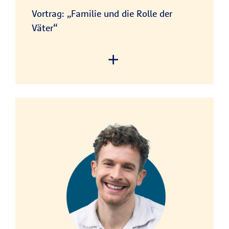
Powered by
Usercentrics Consent
Management Platform
Vortrag: „Familie und die Rolle der
Väter“
We need your consent to
load the service!
This content is not permitted
to load due to trackers that
are not disclosed to the visitor.
The website owner needs to
setup the site with their CMP