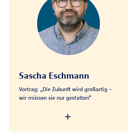
load the service!
This content is not permitted
to load due to trackers that
are not disclosed to the visitor.
The website owner needs to
setup the site with their CMP
to add this content to the list
of technologies used.
Sascha Eschmann
Powered by
Usercentrics Consent
Management Platform
Vortrag: „Die Zukunft wird großartig –
wir müssen sie nur gestalten“