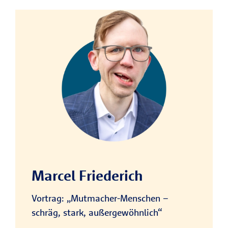
We need your consent to
load the service!
This content is not permitted
to load due to trackers that
are not disclosed to the visitor.
The website owner needs to
setup the site with their CMP
to add this content to the list
of technologies used.
Marcel Friederich
Powered by
Usercentrics Consent
Management Platform
Vortrag: „Mutmacher-Menschen –
schräg, stark, außergewöhnlich“