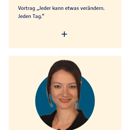
Powered by
Usercentrics Consent
Management Platform
Vortrag „Jeder kann etwas verändern.
Jeden Tag.“
We need your consent to
load the service!
This content is not permitted
to load due to trackers that
are not disclosed to the visitor.
The website owner needs to
setup the site with their CMP