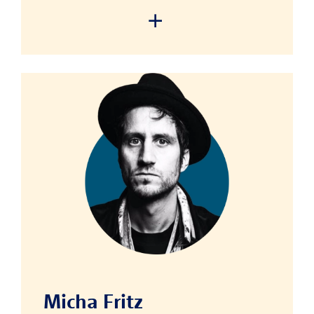
We need your consent to
load the service!
This content is not permitted
to load due to trackers that
are not disclosed to the visitor.
The website owner needs to
setup the site with their CMP
to add this content to the list
of technologies used.
Micha Fritz