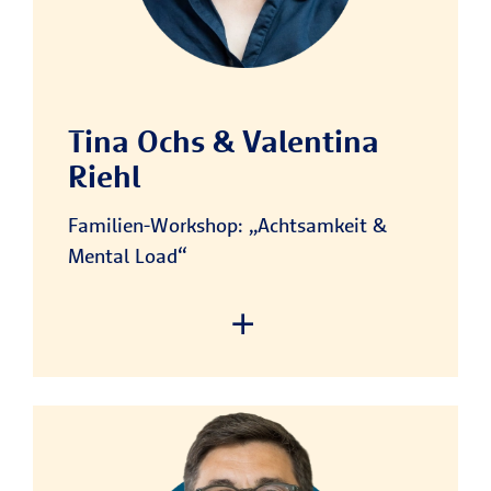
The website owner needs to
setup the site with their CMP
to add this content to the list
of technologies used.
Tina Ochs & Valentina
Powered by
Usercentrics Consent
Riehl
Management Platform
Familien-Workshop: „Achtsamkeit &
Mental Load“
We need your consent to