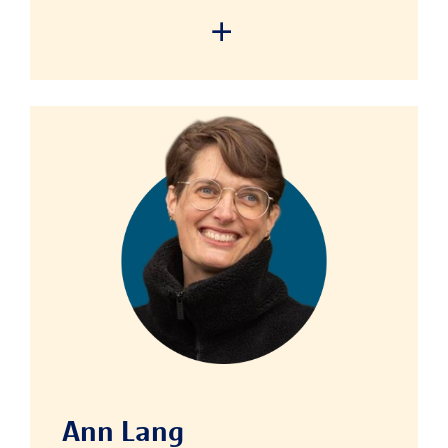
We need your consent to
load the service!
This content is not permitted
to load due to trackers that
are not disclosed to the visitor.
The website owner needs to
setup the site with their CMP
to add this content to the list
of technologies used.
Ann Lang