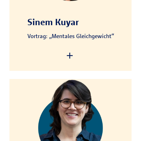
to add this content to the list
of technologies used.
Sinem Kuyar
Powered by
Usercentrics Consent
Management Platform
Vortrag: „Mentales Gleichgewicht“
We need your consent to
load the service!
This content is not permitted
to load due to trackers that
are not disclosed to the visitor.