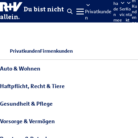
m
ha
Ku
Du bist nicht
de
Ser
Ko
Privatkunde
nd
n
vic
nta
allein.
n
en
me
e
kt
po
lde
rta
n
l
Privatkunden
Firmenkunden
Auto & Wohnen
Haftpflicht, Recht & Tiere
Gesundheit & Pflege
Vorsorge & Vermögen