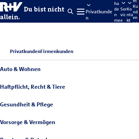
m
ha
Ku
Du bist nicht
de
Ser
Ko
Privatkunde
nd
n
vic
nta
allein.
n
en
me
e
kt
po
lde
rta
n
l
Privatkunden
Firmenkunden
Auto & Wohnen
Haftpflicht, Recht & Tiere
Gesundheit & Pflege
Vorsorge & Vermögen