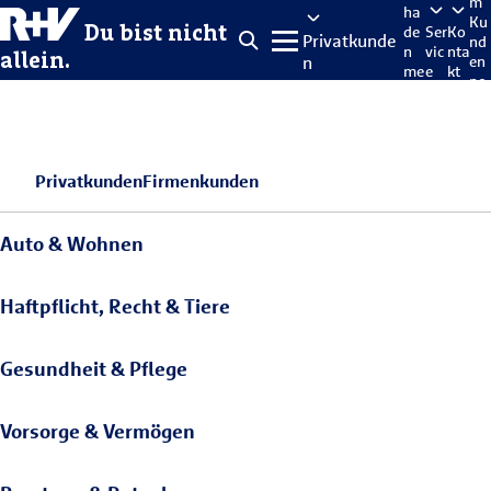
m
ha
Ku
Du bist nicht
de
Ser
Ko
Privatkunde
nd
n
vic
nta
allein.
n
en
me
e
kt
po
lde
rta
n
l
Privatkunden
Firmenkunden
Auto & Wohnen
Haftpflicht, Recht & Tiere
Gesundheit & Pflege
Vorsorge & Vermögen