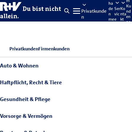
m
ha
Ku
Du bist nicht
de
Ser
Ko
Privatkunde
nd
n
vic
nta
allein.
n
en
me
e
kt
po
lde
rta
n
l
Privatkunden
Firmenkunden
Auto & Wohnen
Haftpflicht, Recht & Tiere
Gesundheit & Pflege
Vorsorge & Vermögen