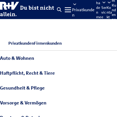
m
ha
Ku
Du bist nicht
de
Ser
Ko
Privatkunde
nd
n
vic
nta
allein.
n
en
me
e
kt
po
lde
rta
n
l
Privatkunden
Firmenkunden
Auto & Wohnen
Haftpflicht, Recht & Tiere
Gesundheit & Pflege
Vorsorge & Vermögen