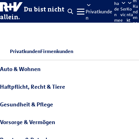
m
ha
Ku
Du bist nicht
de
Ser
Ko
Privatkunde
nd
n
vic
nta
allein.
n
en
me
e
kt
po
lde
rta
n
l
Privatkunden
Firmenkunden
Auto & Wohnen
Haftpflicht, Recht & Tiere
Gesundheit & Pflege
Vorsorge & Vermögen