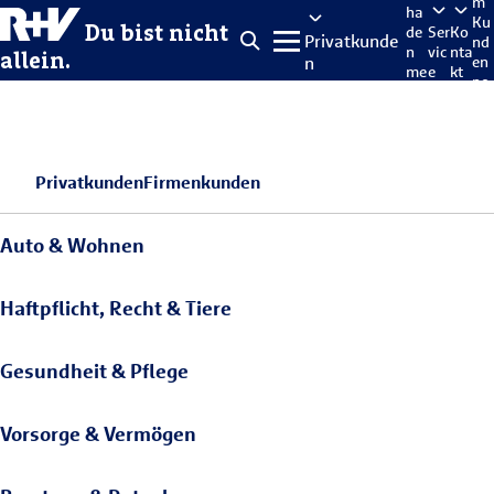
m
ha
Ku
Du bist nicht
de
Ser
Ko
Privatkunde
nd
n
vic
nta
allein.
n
en
me
e
kt
po
lde
rta
n
l
Privatkunden
Firmenkunden
Auto & Wohnen
Haftpflicht, Recht & Tiere
Gesundheit & Pflege
Vorsorge & Vermögen