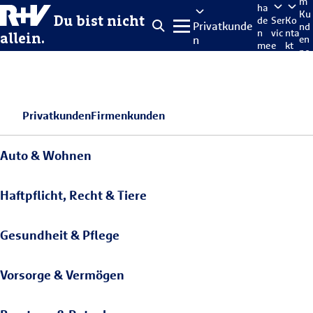
m
ha
Ku
Du bist nicht
de
Ser
Ko
Privatkunde
nd
n
vic
nta
allein.
n
en
me
e
kt
po
lde
rta
n
l
Privatkunden
Firmenkunden
Auto & Wohnen
Haftpflicht, Recht & Tiere
Gesundheit & Pflege
Vorsorge & Vermögen