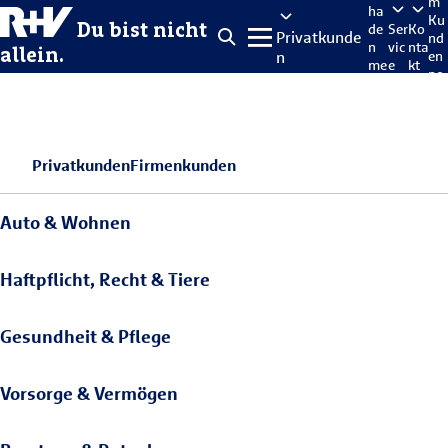
m
ha
Ku
Du bist nicht
de
Ser
Ko
Privatkunde
nd
n
vic
nta
allein.
n
en
me
e
kt
po
lde
rta
n
l
Privatkunden
Firmenkunden
Auto & Wohnen
Haftpflicht, Recht & Tiere
Gesundheit & Pflege
Vorsorge & Vermögen