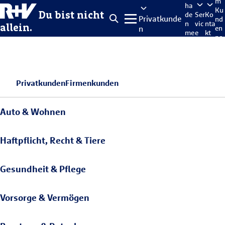
m
ha
Ku
Du bist nicht
de
Ser
Ko
Privatkunde
nd
n
vic
nta
allein.
n
en
me
e
kt
po
lde
rta
n
l
Privatkunden
Firmenkunden
Auto & Wohnen
Haftpflicht, Recht & Tiere
Gesundheit & Pflege
Vorsorge & Vermögen