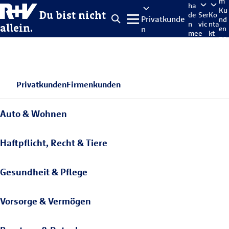
m
ha
Ku
Du bist nicht
de
Ser
Ko
Privatkunde
nd
n
vic
nta
allein.
n
en
me
e
kt
po
lde
rta
n
l
Privatkunden
Firmenkunden
Auto & Wohnen
Haftpflicht, Recht & Tiere
Gesundheit & Pflege
Vorsorge & Vermögen