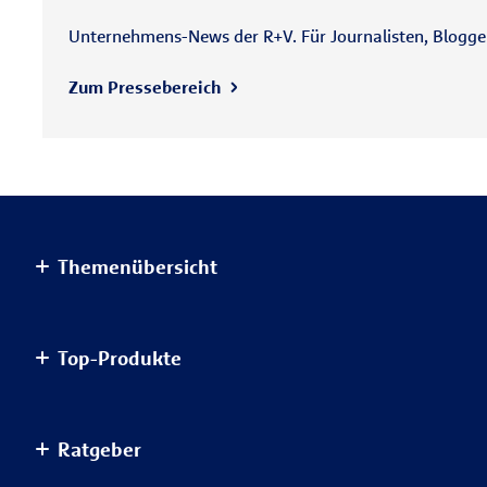
Unternehmens-News der R+V. Für Journalisten, Blogger 
Zum Pressebereich
Themenübersicht
Altersvorsorge
Top-Produkte
Haus & Wohnung
Einkommensvorsorge & Familie
AnsparKombi Safe+Smart
Ratgeber
Elektronikversicherungen
Auslandsreisekrankenversicherung