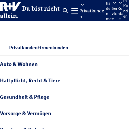
m
ha
Ku
Du bist nicht
de
Ser
Ko
Privatkunde
nd
n
vic
nta
allein.
n
en
me
e
kt
po
lde
rta
n
l
Privatkunden
Firmenkunden
Auto & Wohnen
Haftpflicht, Recht & Tiere
Gesundheit & Pflege
Vorsorge & Vermögen