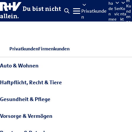
m
ha
Ku
Du bist nicht
de
Ser
Ko
Privatkunde
nd
n
vic
nta
allein.
n
en
me
e
kt
po
lde
rta
n
l
Privatkunden
Firmenkunden
Auto & Wohnen
Haftpflicht, Recht & Tiere
Gesundheit & Pflege
Vorsorge & Vermögen