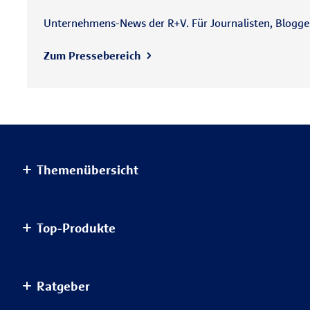
Unternehmens-News der R+V. Für Journalisten, Blogger 
Zum Pressebereich
Themenübersicht
Altersvorsorge
Top-Produkte
Haus & Wohnung
Einkommensvorsorge & Familie
AnsparKombi Safe+Smart
Ratgeber
Elektronikversicherungen
Auslandsreisekrankenversicherung