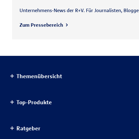
Unternehmens-News der R+V. Für Journalisten, Blogger 
Zum Pressebereich
Themenübersicht
Altersvorsorge
Top-Produkte
Haus & Wohnung
Einkommensvorsorge & Familie
AnsparKombi Safe+Smart
Ratgeber
Elektronikversicherungen
Auslandsreisekrankenversicherung