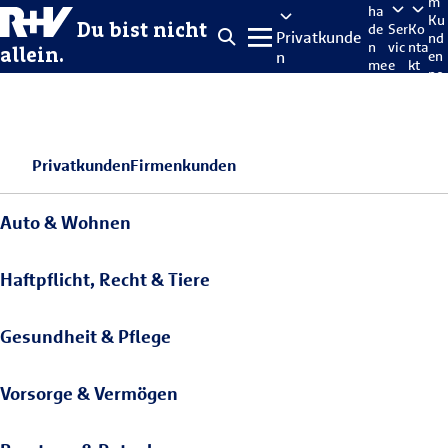
m
ha
Ku
Du bist nicht
de
Ser
Ko
Privatkunde
nd
n
vic
nta
allein.
n
en
me
e
kt
po
lde
rta
n
l
Privatkunden
Firmenkunden
Auto & Wohnen
Haftpflicht, Recht & Tiere
Gesundheit & Pflege
Vorsorge & Vermögen